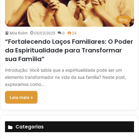
Blog
Mila Rolim
05/03/2025
0
24
“Fortalecendo Laços Familiares: O Poder
da Espiritualidade para Transformar
sua Família”
Introdução: Você sabia que a espiritualidade pode ser um
elemento transformador na vida da sua família? Neste post,
exploramos como…
Leia mais »
Categorias