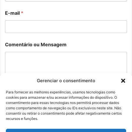
E
E-mail
*
-
m
a
i
l
E
*
Comentário ou Mensagem
-
*
m
a
i
l
M
e
Gerenciar o consentimento
n
s
Para fornecer as melhores experiências, usamos tecnologias como
a
cookies para armazenar e/ou acessar informações do dispositivo. O
Enviar
g
consentimento para essas tecnologias nos permitirá processar dados
e
como comportamento de navegação ou IDs exclusivos neste site. Não
m
consentir ou retirar o consentimento pode afetar negativamente certos
N
recursos e funções.
o
m