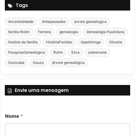
Tags
Ancestralidade
Antepassados
arvore genealogica
família Rolim
Ferreira
genealogia
Genealogia Paulistana
história da família
HistóriaFamiliar
itapetininga
Oliveira
PesquisaGenealógica
Rolim
Silva
sobrenome
Sorocaba
Souza
árvore genealógica
Envie uma mensagem
Nome
*