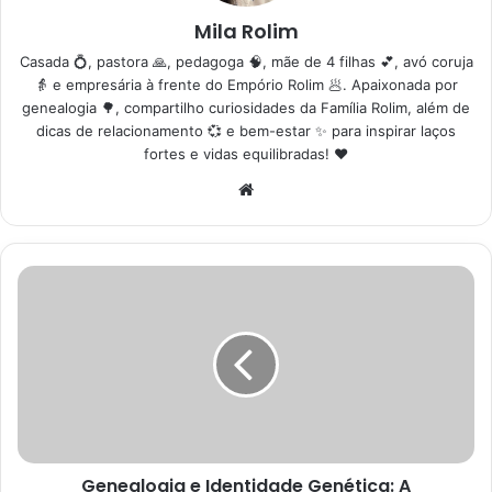
Mila Rolim
Casada 💍, pastora 🙏, pedagoga 🧠, mãe de 4 filhas 💕, avó coruja
👵 e empresária à frente do Empório Rolim 🥟. Apaixonada por
genealogia 🌳, compartilho curiosidades da Família Rolim, além de
dicas de relacionamento 💞 e bem-estar ✨ para inspirar laços
fortes e vidas equilibradas! ❤️
Website
Genealogia
e
Identidade
Genética:
A
Importância
do
Tipo
Sanguíneo
Genealogia e Identidade Genética: A