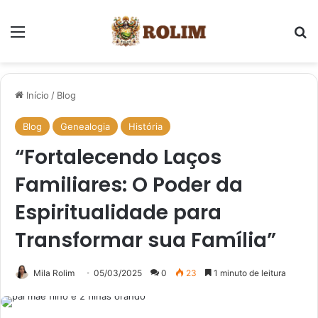
Menu
Pr
Início
/
Blog
Blog
Genealogia
História
“Fortalecendo Laços
Familiares: O Poder da
Espiritualidade para
Transformar sua Família”
Mila Rolim
05/03/2025
0
23
1 minuto de leitura