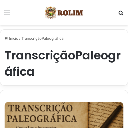
Menu
P
Início
/
TranscriçãoPaleográfica
TranscriçãoPaleogr
áfica