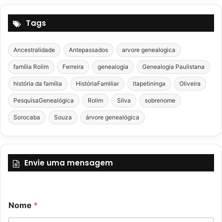
Tags
Ancestralidade
Antepassados
arvore genealogica
família Rolim
Ferreira
genealogia
Genealogia Paulistana
história da família
HistóriaFamiliar
itapetininga
Oliveira
PesquisaGenealógica
Rolim
Silva
sobrenome
Sorocaba
Souza
árvore genealógica
Envie uma mensagem
C
o
Nome
*
o
u
m
C