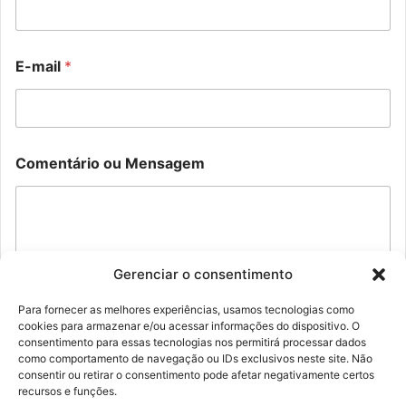
e
o
n
m
t
e
á
n
E-mail
*
r
t
i
á
o
r
*
i
M
o
e
M
Comentário ou Mensagem
n
e
s
n
a
s
g
a
e
g
m
e
Gerenciar o consentimento
m
Para fornecer as melhores experiências, usamos tecnologias como
cookies para armazenar e/ou acessar informações do dispositivo. O
Enviar
consentimento para essas tecnologias nos permitirá processar dados
como comportamento de navegação ou IDs exclusivos neste site. Não
consentir ou retirar o consentimento pode afetar negativamente certos
recursos e funções.