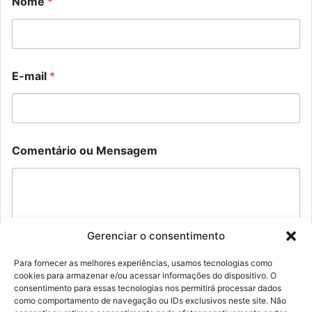
Nome
*
o
o
E-mail
*
u
u
C
*
o
*
m
e
n
Comentário ou Mensagem
t
á
r
i
o
E
Gerenciar o consentimento
-
m
a
Para fornecer as melhores experiências, usamos tecnologias como
i
cookies para armazenar e/ou acessar informações do dispositivo. O
Enviar
consentimento para essas tecnologias nos permitirá processar dados
l
como comportamento de navegação ou IDs exclusivos neste site. Não