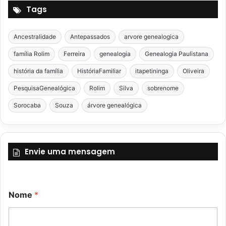
Tags
Ancestralidade
Antepassados
arvore genealogica
família Rolim
Ferreira
genealogia
Genealogia Paulistana
história da família
HistóriaFamiliar
itapetininga
Oliveira
PesquisaGenealógica
Rolim
Silva
sobrenome
Sorocaba
Souza
árvore genealógica
Envie uma mensagem
E
Nome
*
-
m
a
i