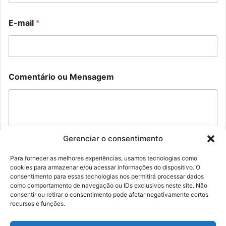
l
E
o
E-mail
*
-
u
m
E
a
-
i
m
l
a
o
i
Comentário ou Mensagem
u
l
N
o
m
e
Gerenciar o consentimento
Para fornecer as melhores experiências, usamos tecnologias como
cookies para armazenar e/ou acessar informações do dispositivo. O
Enviar
consentimento para essas tecnologias nos permitirá processar dados
como comportamento de navegação ou IDs exclusivos neste site. Não
consentir ou retirar o consentimento pode afetar negativamente certos
recursos e funções.