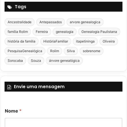
Tags
Ancestralidade
Antepassados
arvore genealogica
família Rolim
Ferreira
genealogia
Genealogia Paulistana
história da família
HistóriaFamiliar
itapetininga
Oliveira
PesquisaGenealógica
Rolim
Silva
sobrenome
Sorocaba
Souza
árvore genealógica
Envie uma mensagem
Nome
*