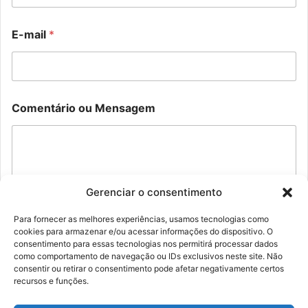
M
N
E-mail
*
e
o
n
m
s
e
a
*
g
N
e
o
Comentário ou Mensagem
m
m
N
e
o
m
e
E
Gerenciar o consentimento
-
m
a
Para fornecer as melhores experiências, usamos tecnologias como
i
cookies para armazenar e/ou acessar informações do dispositivo. O
Enviar
consentimento para essas tecnologias nos permitirá processar dados
l
como comportamento de navegação ou IDs exclusivos neste site. Não
consentir ou retirar o consentimento pode afetar negativamente certos
recursos e funções.