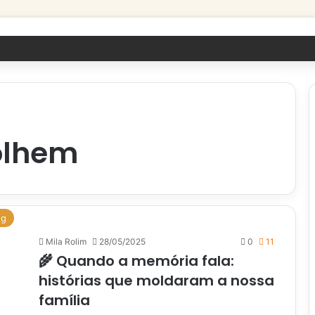
olhem
og
Mila Rolim
28/05/2025
0
11
🌾 Quando a memória fala:
histórias que moldaram a nossa
família