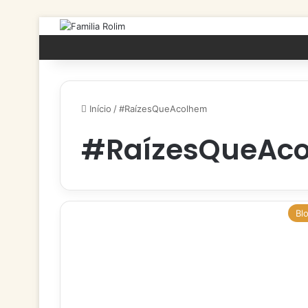
Início
/
#RaízesQueAcolhem
#RaízesQueAc
Bl