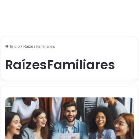
Início
/
RaízesFamiliares
RaízesFamiliares