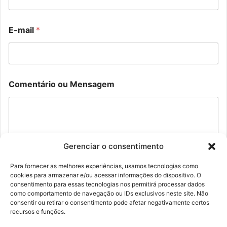
i
l
E
M
E-mail
*
-
e
m
n
a
s
i
a
l
g
C
e
Comentário ou Mensagem
o
m
m
N
e
o
n
m
t
e
á
Gerenciar o consentimento
r
i
o
Para fornecer as melhores experiências, usamos tecnologias como
E
cookies para armazenar e/ou acessar informações do dispositivo. O
Enviar
consentimento para essas tecnologias nos permitirá processar dados
-
como comportamento de navegação ou IDs exclusivos neste site. Não
m
consentir ou retirar o consentimento pode afetar negativamente certos
a
recursos e funções.
i
l