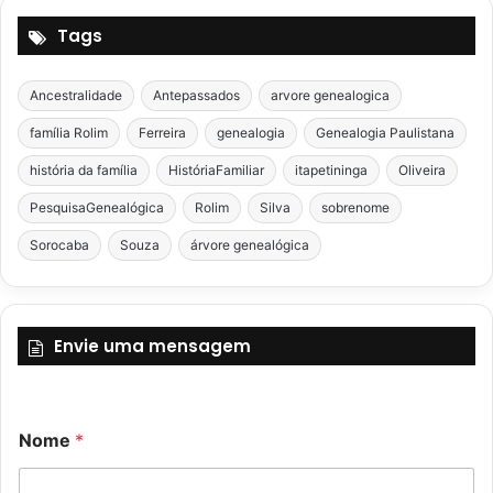
Tags
Ancestralidade
Antepassados
arvore genealogica
família Rolim
Ferreira
genealogia
Genealogia Paulistana
história da família
HistóriaFamiliar
itapetininga
Oliveira
PesquisaGenealógica
Rolim
Silva
sobrenome
Sorocaba
Souza
árvore genealógica
Envie uma mensagem
E
Nome
*
-
m
a