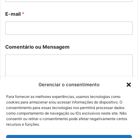
-
M
m
E-mail
*
e
a
n
i
s
l
a
C
g
o
e
m
Comentário ou Mensagem
m
e
o
n
u
t
E
á
-
r
m
i
Gerenciar o consentimento
a
o
i
l
Para fornecer as melhores experiências, usamos tecnologias como
cookies para armazenar e/ou acessar informações do dispositivo. O
Enviar
consentimento para essas tecnologias nos permitirá processar dados
como comportamento de navegação ou IDs exclusivos neste site. Não
consentir ou retirar o consentimento pode afetar negativamente certos
recursos e funções.