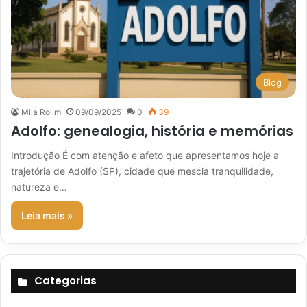
Blog
Mila Rolim
09/09/2025
0
39
Adolfo: genealogia, história e memórias
Introdução É com atenção e afeto que apresentamos hoje a
trajetória de Adolfo (SP), cidade que mescla tranquilidade,
natureza e…
Leia mais »
Categorias