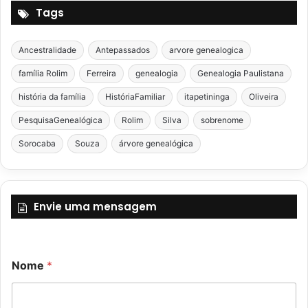
Tags
Ancestralidade
Antepassados
arvore genealogica
família Rolim
Ferreira
genealogia
Genealogia Paulistana
história da família
HistóriaFamiliar
itapetininga
Oliveira
PesquisaGenealógica
Rolim
Silva
sobrenome
Sorocaba
Souza
árvore genealógica
Envie uma mensagem
N
Nome
*
o
m
e
E