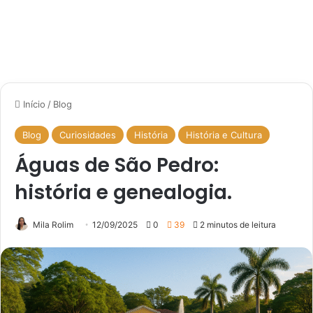
Início
/
Blog
Blog
Curiosidades
História
História e Cultura
Águas de São Pedro:
história e genealogia.
Mila Rolim
12/09/2025
0
39
2 minutos de leitura