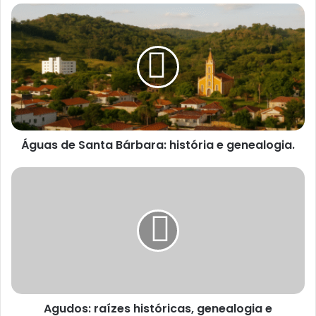
Águas
de
Santa
Bárbara:
história
e
genealogia.
Águas de Santa Bárbara: história e genealogia.
Agudos:
raízes
históricas,
genealogia
e
desenvolvimento.
Agudos: raízes históricas, genealogia e