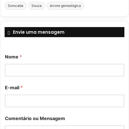
Sorocaba
Souza
árvore genealógica
Envie uma mensagem
Nome
*
N
E-mail
*
o
m
e
E
-
o
m
Comentário ou Mensagem
u
a
E
i