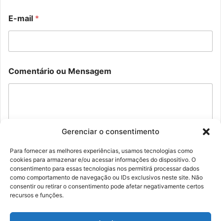
E
E-mail
*
-
m
a
i
l
N
E
Comentário ou Mensagem
o
-
m
m
e
a
E
i
-
l
m
*
a
Gerenciar o consentimento
i
l
Para fornecer as melhores experiências, usamos tecnologias como
o
cookies para armazenar e/ou acessar informações do dispositivo. O
Enviar
u
consentimento para essas tecnologias nos permitirá processar dados
como comportamento de navegação ou IDs exclusivos neste site. Não
consentir ou retirar o consentimento pode afetar negativamente certos
recursos e funções.