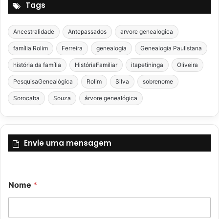
Tags
Ancestralidade
Antepassados
arvore genealogica
família Rolim
Ferreira
genealogia
Genealogia Paulistana
história da família
HistóriaFamiliar
itapetininga
Oliveira
PesquisaGenealógica
Rolim
Silva
sobrenome
Sorocaba
Souza
árvore genealógica
Envie uma mensagem
Nome
*