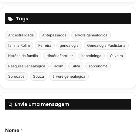
Tags
Ancestralidade
Antepassados
arvore genealogica
família Rolim
Ferreira
genealogia
Genealogia Paulistana
história da família
HistóriaFamiliar
itapetininga
Oliveira
PesquisaGenealógica
Rolim
Silva
sobrenome
Sorocaba
Souza
árvore genealógica
Envie uma mensagem
C
C
Nome
*
o
o