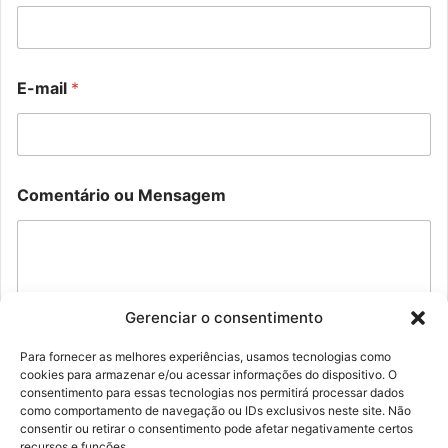
m
m
e
e
n
n
t
t
á
á
E-mail
*
r
r
i
i
o
o
M
N
e
o
n
m
Comentário ou Mensagem
s
e
a
C
g
o
e
m
m
e
o
n
Gerenciar o consentimento
u
t
á
Para fornecer as melhores experiências, usamos tecnologias como
r
cookies para armazenar e/ou acessar informações do dispositivo. O
i
Enviar
consentimento para essas tecnologias nos permitirá processar dados
o
como comportamento de navegação ou IDs exclusivos neste site. Não
consentir ou retirar o consentimento pode afetar negativamente certos
recursos e funções.