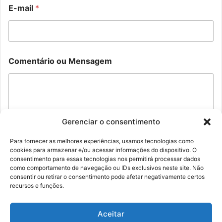
C
E-mail
*
o
m
e
n
t
N
á
Comentário ou Mensagem
o
r
m
i
e
o
E
C
-
o
m
m
a
Gerenciar o consentimento
e
i
n
l
t
Para fornecer as melhores experiências, usamos tecnologias como
C
á
cookies para armazenar e/ou acessar informações do dispositivo. O
Enviar
o
consentimento para essas tecnologias nos permitirá processar dados
r
m
como comportamento de navegação ou IDs exclusivos neste site. Não
i
e
consentir ou retirar o consentimento pode afetar negativamente certos
o
n
recursos e funções.
C
t
o
á
m
r
Aceitar
e
© Família Rolim - Copyright 2026, Todos os direitos reservados |