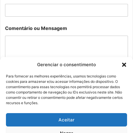
o
o
u
u
*
C
o
m
Comentário ou Mensagem
e
n
t
á
r
i
Gerenciar o consentimento
o
Para fornecer as melhores experiências, usamos tecnologias como
cookies para armazenar e/ou acessar informações do dispositivo. O
Enviar
consentimento para essas tecnologias nos permitirá processar dados
como comportamento de navegação ou IDs exclusivos neste site. Não
consentir ou retirar o consentimento pode afetar negativamente certos
recursos e funções.
Aceitar
© Família Rolim - Copyright 2026, Todos os direitos reservados |