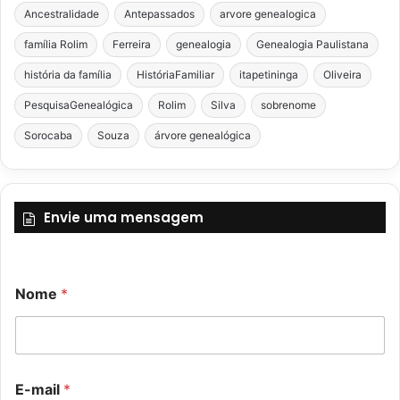
Ancestralidade
Antepassados
arvore genealogica
família Rolim
Ferreira
genealogia
Genealogia Paulistana
história da família
HistóriaFamiliar
itapetininga
Oliveira
PesquisaGenealógica
Rolim
Silva
sobrenome
Sorocaba
Souza
árvore genealógica
Envie uma mensagem
M
Nome
*
e
n
s
a
g
o
e
E-mail
*
u
m