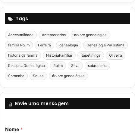
Tags
Ancestralidade
Antepassados
arvore genealogica
família Rolim
Ferreira
genealogia
Genealogia Paulistana
história da família
HistóriaFamiliar
itapetininga
Oliveira
PesquisaGenealógica
Rolim
Silva
sobrenome
Sorocaba
Souza
árvore genealógica
Envie uma mensagem
*
Nome
*
C