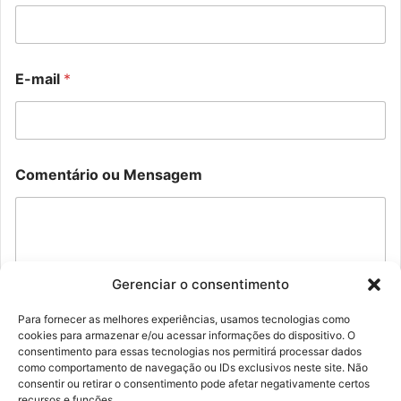
o
m
e
n
t
E-mail
*
á
r
i
o
M
M
e
Comentário ou Mensagem
e
n
n
s
s
a
a
g
g
e
e
m
m
Gerenciar o consentimento
N
o
Para fornecer as melhores experiências, usamos tecnologias como
m
cookies para armazenar e/ou acessar informações do dispositivo. O
Enviar
e
consentimento para essas tecnologias nos permitirá processar dados
C
como comportamento de navegação ou IDs exclusivos neste site. Não
o
consentir ou retirar o consentimento pode afetar negativamente certos
m
recursos e funções.