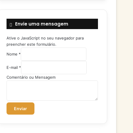
Envie uma mensagem
Ative o JavaScript no seu navegador para
preencher este formulário.
Nome
*
E-mail
*
C
Comentário ou Mensagem
o
m
e
n
t
Enviar
á
r
i