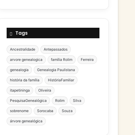
Tags
Ancestralidade
Antepassados
arvore genealogica
família Rolim
Ferreira
genealogia
Genealogia Paulistana
história da família
HistóriaFamiliar
itapetininga
Oliveira
PesquisaGenealógica
Rolim
Silva
sobrenome
Sorocaba
Souza
árvore genealógica