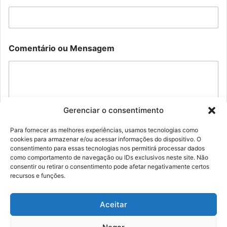
m
a
i
l
*
o
Comentário ou Mensagem
C
u
o
M
m
e
e
n
n
s
t
a
á
Gerenciar o consentimento
g
r
e
i
m
Para fornecer as melhores experiências, usamos tecnologias como
o
cookies para armazenar e/ou acessar informações do dispositivo. O
Enviar
*
consentimento para essas tecnologias nos permitirá processar dados
como comportamento de navegação ou IDs exclusivos neste site. Não
consentir ou retirar o consentimento pode afetar negativamente certos
recursos e funções.
Aceitar
© Família Rolim - Copyright 2026, Todos os direitos reservados |