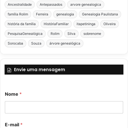
Ancestralidade
Antepassados
arvore genealogica
família Rolim
Ferreira
genealogia
Genealogia Paulistana
história da família
HistóriaFamiliar
itapetininga
Oliveira
PesquisaGenealógica
Rolim
Silva
sobrenome
Sorocaba
Souza
árvore genealógica
Envie uma mensagem
Nome
*
E
E-mail
*
-