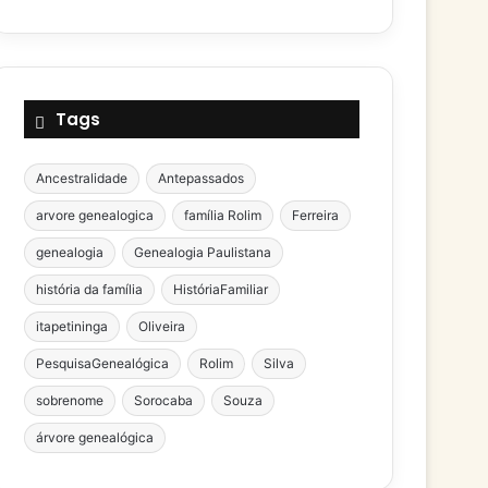
Tags
Ancestralidade
Antepassados
arvore genealogica
família Rolim
Ferreira
genealogia
Genealogia Paulistana
história da família
HistóriaFamiliar
itapetininga
Oliveira
PesquisaGenealógica
Rolim
Silva
sobrenome
Sorocaba
Souza
árvore genealógica