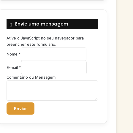
Envie uma mensagem
Ative o JavaScript no seu navegador para
preencher este formulário.
Nome
*
C
E-mail
*
o
m
Comentário ou Mensagem
e
n
t
á
r
Enviar
i
o
M
e