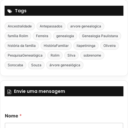
Tags
Ancestralidade
Antepassados
arvore genealogica
família Rolim
Ferreira
genealogia
Genealogia Paulistana
história da família
HistóriaFamiliar
itapetininga
Oliveira
PesquisaGenealógica
Rolim
Silva
sobrenome
Sorocaba
Souza
árvore genealógica
Envie uma mensagem
Nome
*