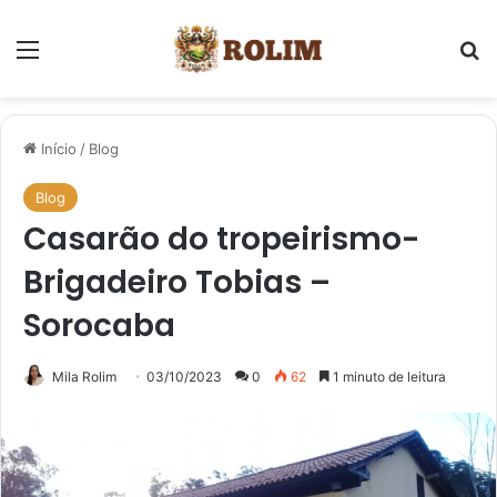
Menu
Pr
Início
/
Blog
Blog
Casarão do tropeirismo-
Brigadeiro Tobias –
Sorocaba
Mila Rolim
03/10/2023
0
62
1 minuto de leitura