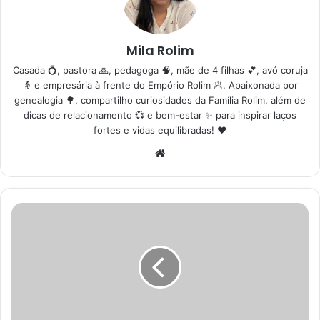
Mila Rolim
Casada 💍, pastora 🙏, pedagoga 🧠, mãe de 4 filhas 💕, avó coruja
👵 e empresária à frente do Empório Rolim 🥟. Apaixonada por
genealogia 🌳, compartilho curiosidades da Família Rolim, além de
dicas de relacionamento 💞 e bem-estar ✨ para inspirar laços
fortes e vidas equilibradas! ❤️
Website
Cidade
de
Sorocaba