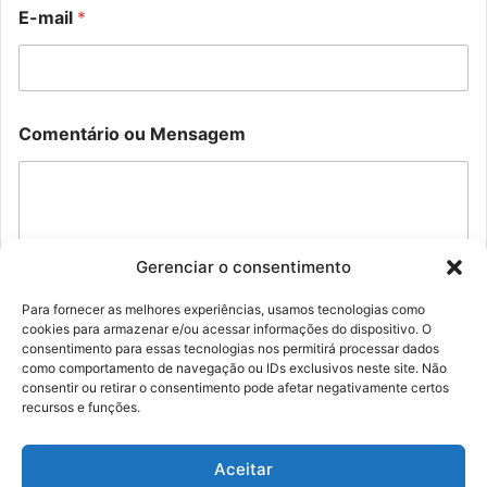
E-mail
*
C
o
Comentário ou Mensagem
o
u
m
o
e
u
n
E
t
-
á
m
r
a
Gerenciar o consentimento
i
i
o
l
Para fornecer as melhores experiências, usamos tecnologias como
o
cookies para armazenar e/ou acessar informações do dispositivo. O
Enviar
u
consentimento para essas tecnologias nos permitirá processar dados
E
como comportamento de navegação ou IDs exclusivos neste site. Não
-
consentir ou retirar o consentimento pode afetar negativamente certos
m
recursos e funções.
a
i
l
Aceitar
© Família Rolim - Copyright 2026, Todos os direitos reservados |