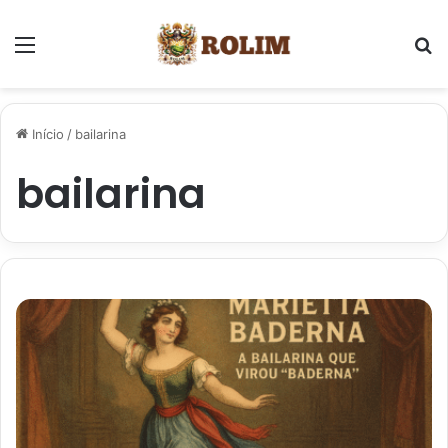
Menu
P
Início
/
bailarina
bailarina