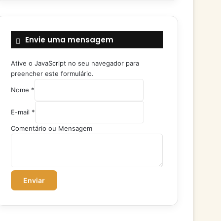
Envie uma mensagem
Ative o JavaScript no seu navegador para
preencher este formulário.
M
Nome
*
e
n
E-mail
*
s
a
Comentário ou Mensagem
g
e
m
N
o
Enviar
m
e
C
o