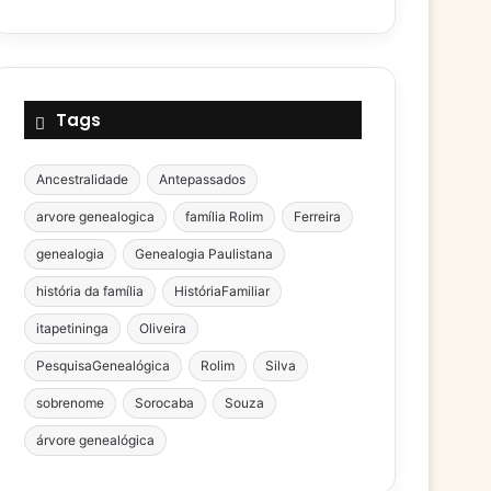
Tags
Ancestralidade
Antepassados
arvore genealogica
família Rolim
Ferreira
genealogia
Genealogia Paulistana
história da família
HistóriaFamiliar
itapetininga
Oliveira
PesquisaGenealógica
Rolim
Silva
sobrenome
Sorocaba
Souza
árvore genealógica