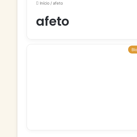
Início
/
afeto
afeto
Bl