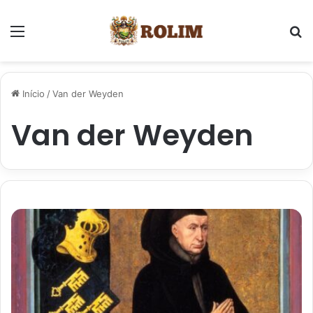
Menu
P
Início
/
Van der Weyden
Van der Weyden