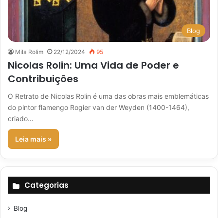
Blog
Mila Rolim
22/12/2024
95
Nicolas Rolin: Uma Vida de Poder e
Contribuições
O Retrato de Nicolas Rolin é uma das obras mais emblemáticas
do pintor flamengo Rogier van der Weyden (1400-1464),
criado…
Leia mais »
Categorias
Blog