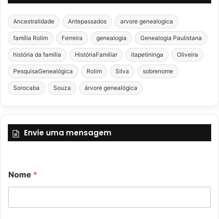
Ancestralidade
Antepassados
arvore genealogica
família Rolim
Ferreira
genealogia
Genealogia Paulistana
história da família
HistóriaFamiliar
itapetininga
Oliveira
PesquisaGenealógica
Rolim
Silva
sobrenome
Sorocaba
Souza
árvore genealógica
Envie uma mensagem
o
Nome
*
u
E
-
m
a