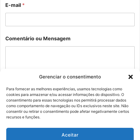
i
E-mail
*
l
M
e
n
s
o
a
Comentário ou Mensagem
u
g
E
e
-
m
m
a
i
l
Gerenciar o consentimento
C
o
Para fornecer as melhores experiências, usamos tecnologias como
m
cookies para armazenar e/ou acessar informações do dispositivo. O
Enviar
e
consentimento para essas tecnologias nos permitirá processar dados
n
como comportamento de navegação ou IDs exclusivos neste site. Não
t
consentir ou retirar o consentimento pode afetar negativamente certos
á
recursos e funções.
r
i
o
Aceitar
© Família Rolim - Copyright 2026, Todos os direitos reservados |