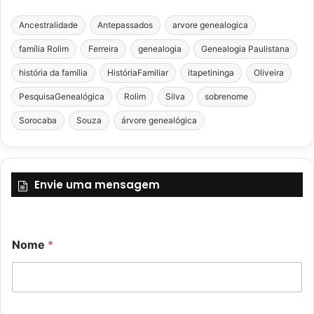
Ancestralidade
Antepassados
arvore genealogica
família Rolim
Ferreira
genealogia
Genealogia Paulistana
história da família
HistóriaFamiliar
itapetininga
Oliveira
PesquisaGenealógica
Rolim
Silva
sobrenome
Sorocaba
Souza
árvore genealógica
Envie uma mensagem
o
Nome
*
u
E
-
m
a
N
i