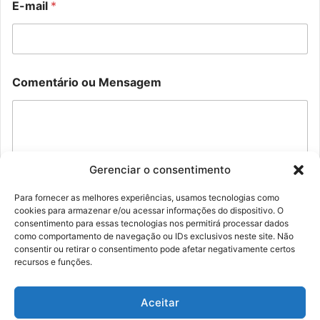
E-mail
*
o
l
m
*
e
o
u
E
Comentário ou Mensagem
-
m
a
i
l
Gerenciar o consentimento
Para fornecer as melhores experiências, usamos tecnologias como
cookies para armazenar e/ou acessar informações do dispositivo. O
Enviar
consentimento para essas tecnologias nos permitirá processar dados
como comportamento de navegação ou IDs exclusivos neste site. Não
consentir ou retirar o consentimento pode afetar negativamente certos
recursos e funções.
Aceitar
© Família Rolim - Copyright 2026, Todos os direitos reservados |