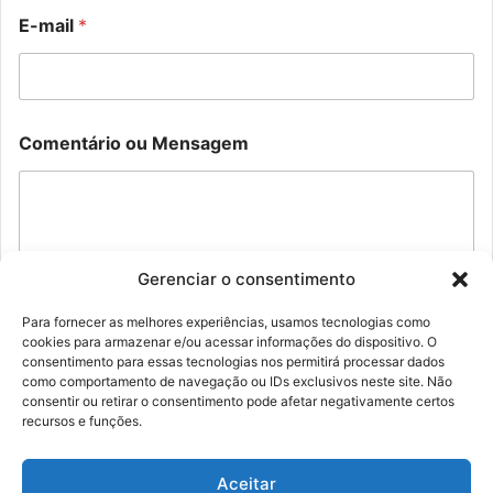
E
E-mail
*
-
m
a
i
l
N
C
Comentário ou Mensagem
o
o
m
m
e
e
C
n
o
t
m
á
e
Gerenciar o consentimento
r
n
i
t
o
Para fornecer as melhores experiências, usamos tecnologias como
á
M
cookies para armazenar e/ou acessar informações do dispositivo. O
Enviar
r
consentimento para essas tecnologias nos permitirá processar dados
e
i
como comportamento de navegação ou IDs exclusivos neste site. Não
n
o
consentir ou retirar o consentimento pode afetar negativamente certos
s
o
recursos e funções.
a
u
g
e
Aceitar
m