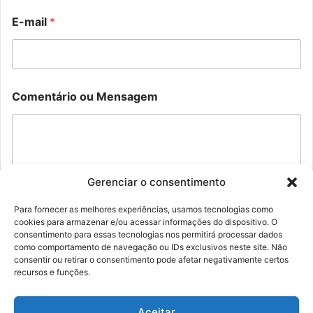
l
N
E
E-mail
*
o
-
m
m
e
a
o
i
u
l
E
*
Comentário ou Mensagem
-
m
a
i
l
Gerenciar o consentimento
Para fornecer as melhores experiências, usamos tecnologias como
cookies para armazenar e/ou acessar informações do dispositivo. O
Enviar
consentimento para essas tecnologias nos permitirá processar dados
como comportamento de navegação ou IDs exclusivos neste site. Não
consentir ou retirar o consentimento pode afetar negativamente certos
recursos e funções.
Aceitar