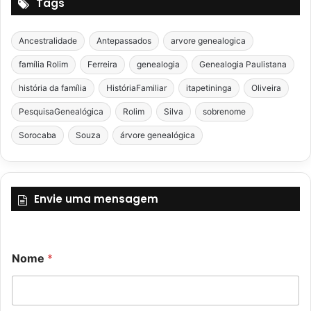
Tags
Ancestralidade
Antepassados
arvore genealogica
família Rolim
Ferreira
genealogia
Genealogia Paulistana
história da família
HistóriaFamiliar
itapetininga
Oliveira
PesquisaGenealógica
Rolim
Silva
sobrenome
Sorocaba
Souza
árvore genealógica
Envie uma mensagem
E
Nome
*
-
m
a
i