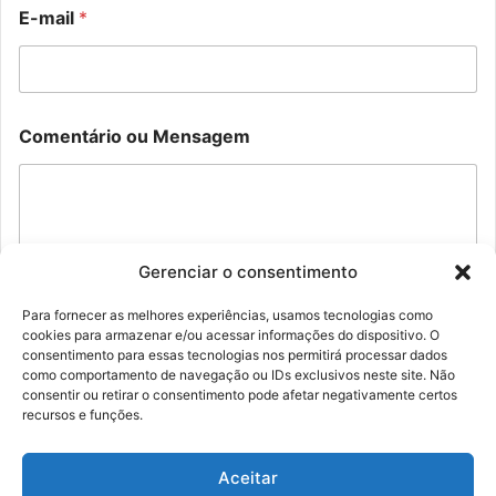
M
E-mail
*
e
n
s
a
g
o
e
Comentário ou Mensagem
u
m
N
M
o
e
m
n
e
s
M
a
e
Gerenciar o consentimento
g
n
e
s
m
Para fornecer as melhores experiências, usamos tecnologias como
a
N
cookies para armazenar e/ou acessar informações do dispositivo. O
Enviar
g
consentimento para essas tecnologias nos permitirá processar dados
o
e
como comportamento de navegação ou IDs exclusivos neste site. Não
m
m
consentir ou retirar o consentimento pode afetar negativamente certos
e
recursos e funções.
Aceitar
© Família Rolim - Copyright 2026, Todos os direitos reservados |