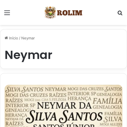
Menu
P
Início
/
Neymar
Neymar