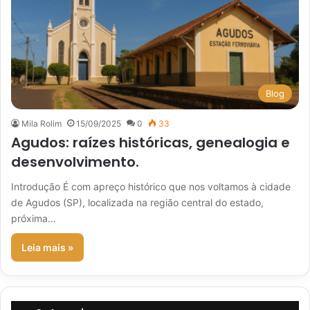
Blog
Mila Rolim
15/09/2025
0
33
Agudos: raízes históricas, genealogia e
desenvolvimento.
Introdução É com apreço histórico que nos voltamos à cidade
de Agudos (SP), localizada na região central do estado,
próxima…
Leia mais »