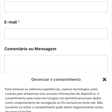
*
E-mail
*
E
-
m
a
i
E
l
Comentário ou Mensagem
-
C
m
o
a
m
i
e
l
n
o
t
u
Gerenciar o consentimento
á
C
r
o
i
Para fornecer as melhores experiências, usamos tecnologias como
m
o
cookies para armazenar e/ou acessar informações do dispositivo. O
Enviar
e
consentimento para essas tecnologias nos permitirá processar dados
n
como comportamento de navegação ou IDs exclusivos neste site. Não
t
consentir ou retirar o consentimento pode afetar negativamente certos
á
recursos e funções.