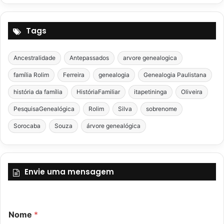
Tags
Ancestralidade
Antepassados
arvore genealogica
família Rolim
Ferreira
genealogia
Genealogia Paulistana
história da família
HistóriaFamiliar
itapetininga
Oliveira
PesquisaGenealógica
Rolim
Silva
sobrenome
Sorocaba
Souza
árvore genealógica
Envie uma mensagem
Nome
*