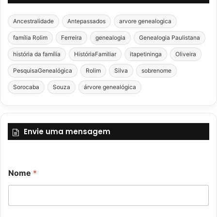
Ancestralidade
Antepassados
arvore genealogica
família Rolim
Ferreira
genealogia
Genealogia Paulistana
história da família
HistóriaFamiliar
itapetininga
Oliveira
PesquisaGenealógica
Rolim
Silva
sobrenome
Sorocaba
Souza
árvore genealógica
Envie uma mensagem
N
Nome
*
o
m
e
M
e