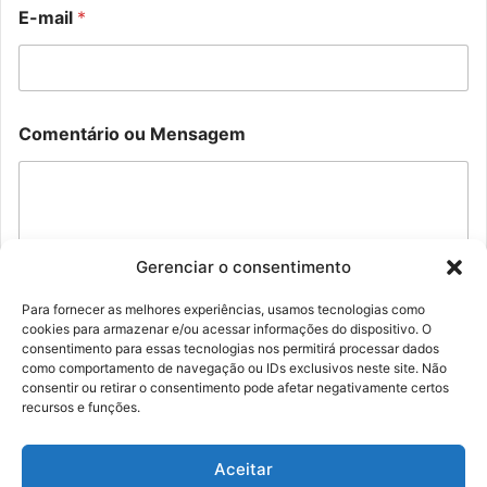
n
E-mail
*
s
a
g
e
m
M
N
Comentário ou Mensagem
e
o
n
m
s
e
a
g
e
m
Gerenciar o consentimento
C
o
Para fornecer as melhores experiências, usamos tecnologias como
m
cookies para armazenar e/ou acessar informações do dispositivo. O
Enviar
e
consentimento para essas tecnologias nos permitirá processar dados
n
como comportamento de navegação ou IDs exclusivos neste site. Não
t
consentir ou retirar o consentimento pode afetar negativamente certos
á
recursos e funções.
r
i
o
Aceitar
© Família Rolim - Copyright 2026, Todos os direitos reservados |