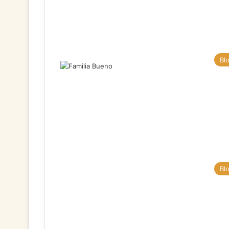
Bl
Bl