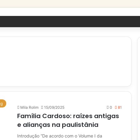
og
Mila Rolim
15/09/2025
0
81
Família Cardoso: raízes antigas
e alianças na paulistânia
Introdução “De acordo com o Volume I da