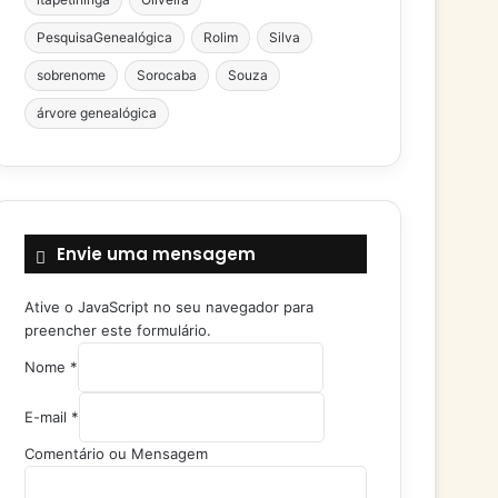
PesquisaGenealógica
Rolim
Silva
sobrenome
Sorocaba
Souza
árvore genealógica
Envie uma mensagem
Ative o JavaScript no seu navegador para
preencher este formulário.
o
Nome
*
u
M
E-mail
*
e
n
Comentário ou Mensagem
s
a