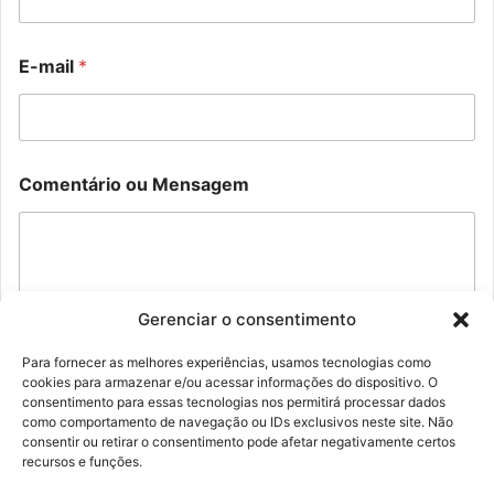
C
E-mail
*
o
m
e
n
t
o
á
Comentário ou Mensagem
u
r
N
i
o
o
m
N
e
o
E
m
-
Gerenciar o consentimento
e
m
E
a
-
Para fornecer as melhores experiências, usamos tecnologias como
i
m
cookies para armazenar e/ou acessar informações do dispositivo. O
Enviar
l
consentimento para essas tecnologias nos permitirá processar dados
a
como comportamento de navegação ou IDs exclusivos neste site. Não
i
consentir ou retirar o consentimento pode afetar negativamente certos
l
recursos e funções.