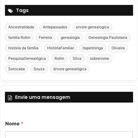
Tags
Ancestralidade
Antepassados
arvore genealogica
família Rolim
Ferreira
genealogia
Genealogia Paulistana
história da família
HistóriaFamiliar
itapetininga
Oliveira
PesquisaGenealógica
Rolim
Silva
sobrenome
Sorocaba
Souza
árvore genealógica
Envie uma mensagem
Nome
*