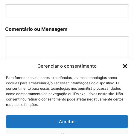
e
n
s
a
g
N
e
Comentário ou Mensagem
o
m
m
e
N
o
m
e
Gerenciar o consentimento
C
o
Para fornecer as melhores experiências, usamos tecnologias como
m
cookies para armazenar e/ou acessar informações do dispositivo. O
Enviar
e
consentimento para essas tecnologias nos permitirá processar dados
n
como comportamento de navegação ou IDs exclusivos neste site. Não
t
consentir ou retirar o consentimento pode afetar negativamente certos
á
recursos e funções.
r
i
o
Aceitar
© Família Rolim - Copyright 2026, Todos os direitos reservados |