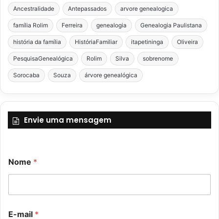
Ancestralidade
Antepassados
arvore genealogica
família Rolim
Ferreira
genealogia
Genealogia Paulistana
história da família
HistóriaFamiliar
itapetininga
Oliveira
PesquisaGenealógica
Rolim
Silva
sobrenome
Sorocaba
Souza
árvore genealógica
Envie uma mensagem
N
Nome
*
o
m
e
o
u
M
E-mail
*