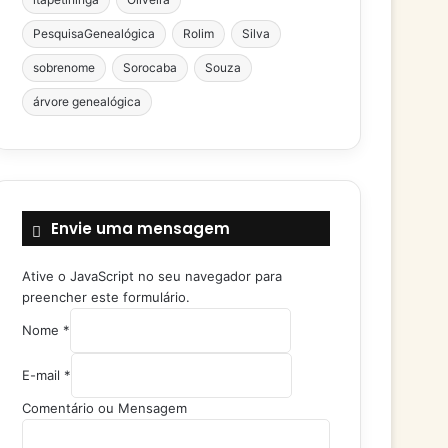
PesquisaGenealógica
Rolim
Silva
sobrenome
Sorocaba
Souza
árvore genealógica
Envie uma mensagem
Ative o JavaScript no seu navegador para
preencher este formulário.
M
Nome
*
e
n
E-mail
*
s
a
Comentário ou Mensagem
g
e