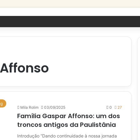
 Affonso
og
Mila Rolim
03/09/2025
0
27
Família Gaspar Affonso: um dos
troncos antigos da Paulistânia
Introdução “Dando continuidade à nossa jornada