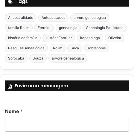
Tags
Ancestralidade
Antepassados
arvore genealogica
família Rolim
Ferreira
genealogia
Genealogia Paulistana
história da família
HistóriaFamiliar
itapetininga
Oliveira
PesquisaGenealógica
Rolim
Silva
sobrenome
Sorocaba
Souza
árvore genealógica
Envie uma mensagem
Nome
*