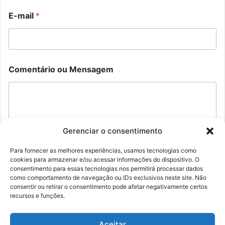
M
E-mail
*
e
n
s
a
g
o
e
Comentário ou Mensagem
u
m
E
N
-
o
m
m
a
e
i
*
l
Gerenciar o consentimento
C
o
Para fornecer as melhores experiências, usamos tecnologias como
m
cookies para armazenar e/ou acessar informações do dispositivo. O
Enviar
e
consentimento para essas tecnologias nos permitirá processar dados
n
como comportamento de navegação ou IDs exclusivos neste site. Não
t
consentir ou retirar o consentimento pode afetar negativamente certos
á
recursos e funções.
r
i
o
Aceitar