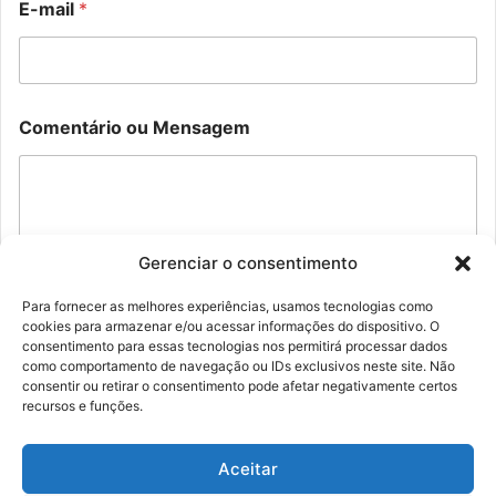
E-mail
*
m
r
E
i
-
o
m
o
a
u
i
C
Comentário ou Mensagem
l
o
C
m
o
e
m
n
e
t
n
á
Gerenciar o consentimento
t
r
á
i
Para fornecer as melhores experiências, usamos tecnologias como
r
o
cookies para armazenar e/ou acessar informações do dispositivo. O
i
Enviar
consentimento para essas tecnologias nos permitirá processar dados
o
como comportamento de navegação ou IDs exclusivos neste site. Não
consentir ou retirar o consentimento pode afetar negativamente certos
recursos e funções.
Aceitar
© Família Rolim - Copyright 2026, Todos os direitos reservados |