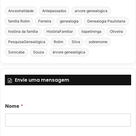
Ancestralidade
Antepassados
arvore genealogica
família Rolim
Ferreira
genealogia
Genealogia Paulistana
história da família
HistóriaFamiliar
itapetininga
Oliveira
PesquisaGenealógica
Rolim
Silva
sobrenome
Sorocaba
Souza
árvore genealógica
Envie uma mensagem
M
C
Nome
*
e
o
n
m
s
e
a
n
g
t
e
á