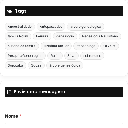
Tags
Ancestralidade
Antepassados
arvore genealogica
família Rolim
Ferreira
genealogia
Genealogia Paulistana
história da família
HistóriaFamiliar
itapetininga
Oliveira
PesquisaGenealógica
Rolim
Silva
sobrenome
Sorocaba
Souza
árvore genealógica
Envie uma mensagem
N
Nome
*
o
m
e