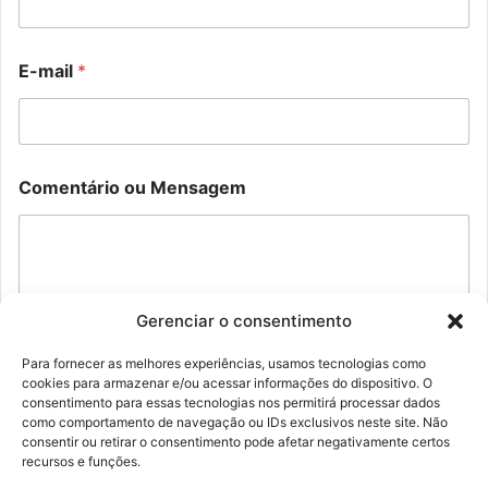
E
-
m
E-mail
*
a
i
l
C
o
N
m
Comentário ou Mensagem
o
e
m
n
e
t
C
á
o
r
m
i
e
Gerenciar o consentimento
o
n
t
Para fornecer as melhores experiências, usamos tecnologias como
á
cookies para armazenar e/ou acessar informações do dispositivo. O
Enviar
r
consentimento para essas tecnologias nos permitirá processar dados
i
como comportamento de navegação ou IDs exclusivos neste site. Não
o
consentir ou retirar o consentimento pode afetar negativamente certos
M
recursos e funções.
e