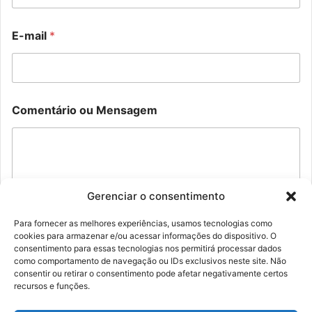
E-mail
*
N
C
Comentário ou Mensagem
o
o
m
m
e
e
M
n
e
t
n
á
s
r
Gerenciar o consentimento
a
i
g
o
Para fornecer as melhores experiências, usamos tecnologias como
e
M
cookies para armazenar e/ou acessar informações do dispositivo. O
Enviar
m
e
consentimento para essas tecnologias nos permitirá processar dados
C
n
como comportamento de navegação ou IDs exclusivos neste site. Não
o
s
consentir ou retirar o consentimento pode afetar negativamente certos
m
a
recursos e funções.
e
g
n
e