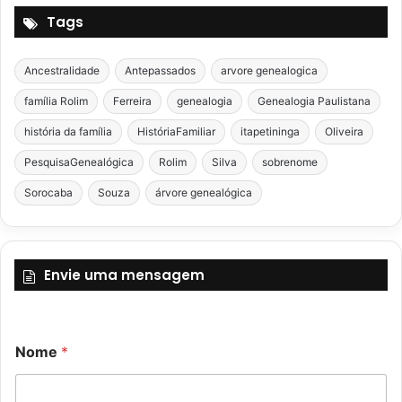
Tags
Ancestralidade
Antepassados
arvore genealogica
família Rolim
Ferreira
genealogia
Genealogia Paulistana
história da família
HistóriaFamiliar
itapetininga
Oliveira
PesquisaGenealógica
Rolim
Silva
sobrenome
Sorocaba
Souza
árvore genealógica
Envie uma mensagem
Nome
*