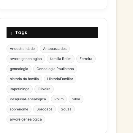
Tags
Ancestralidade
Antepassados
arvore genealogica
família Rolim
Ferreira
genealogia
Genealogia Paulistana
história da família
HistóriaFamiliar
itapetininga
Oliveira
PesquisaGenealógica
Rolim
Silva
sobrenome
Sorocaba
Souza
árvore genealógica