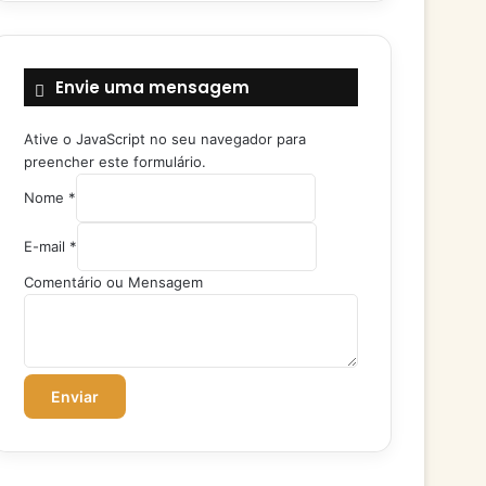
Envie uma mensagem
Ative o JavaScript no seu navegador para
preencher este formulário.
Nome
*
E
E-mail
*
-
m
Comentário ou Mensagem
a
i
l
M
e
Enviar
n
s
a
g