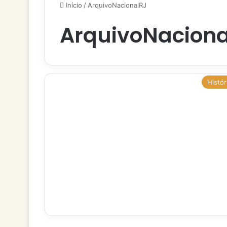
Início
/
ArquivoNacionalRJ
ArquivoNaciona
Histór