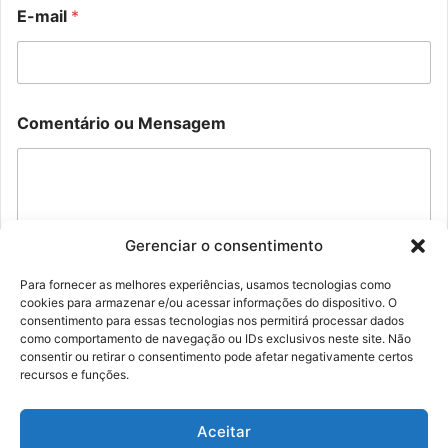
o
N
E-mail
*
u
o
N
m
o
e
m
o
e
u
M
*
Comentário ou Mensagem
e
n
s
a
g
e
Gerenciar o consentimento
m
Para fornecer as melhores experiências, usamos tecnologias como
cookies para armazenar e/ou acessar informações do dispositivo. O
Enviar
consentimento para essas tecnologias nos permitirá processar dados
como comportamento de navegação ou IDs exclusivos neste site. Não
consentir ou retirar o consentimento pode afetar negativamente certos
recursos e funções.
Aceitar
© Família Rolim - Copyright 2026, Todos os direitos reservados |