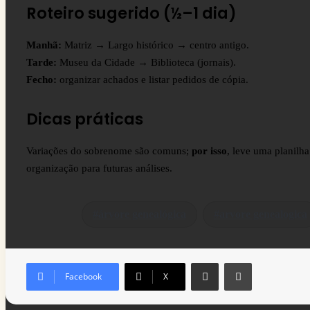
Roteiro sugerido (½–1 dia)
Manhã:
Matriz → Largo histórico → centro antigo.
Tarde:
Museu da Cidade → Biblioteca (jornais).
Fecho:
organizar achados e listar pedidos de cópia.
Dicas práticas
Variações do sobrenome são comuns;
por isso
, leve uma planilha
organização para futuras análises.
árvore genealógica
arvore genealogica
Compartilhar via e-mail
Imprimir
Facebook
X