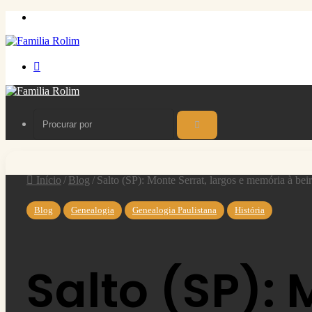
Menu
Procurar
por
Procurar
por
Início
/
Blog
/
Salto (SP): Monte Serrat, largos e memória à beir
Blog
Genealogia
Genealogia Paulistana
História
Salto (SP): 