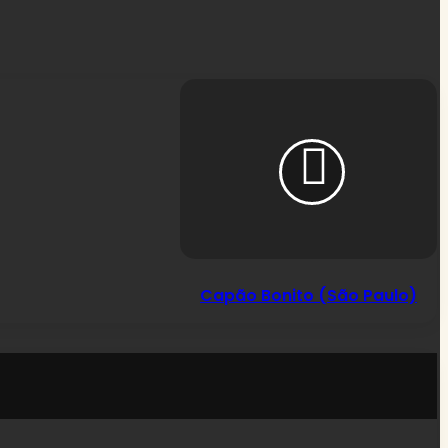
Capão
Bonito
(São
Paulo)
Capão Bonito (São Paulo)