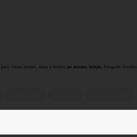
 para cruzar nomes, datas e fontes;
ao mesmo tempo
, fotografe brasõe
família Rolim
genealogia
história da família