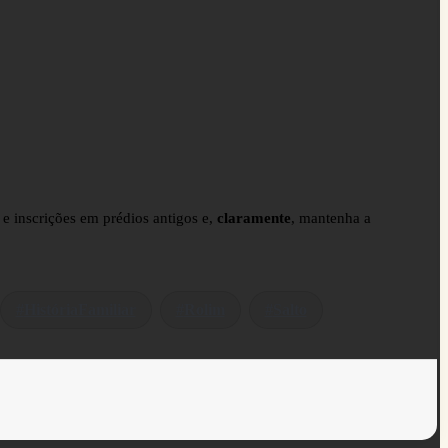
s e inscrições em prédios antigos e,
claramente
, mantenha a
HistóriaFamiliar
Rolim
Salto