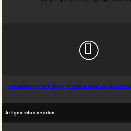
Website
Itapetininga
(SP):
largo,
matriz
e
acervos
para
montar
sua
árvore
Itapetininga (SP): largo, matriz e acervos para mo
Artigos relacionados