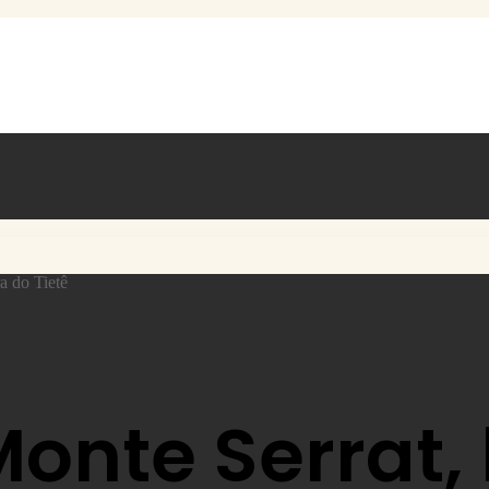
a do Tietê
Monte Serrat,