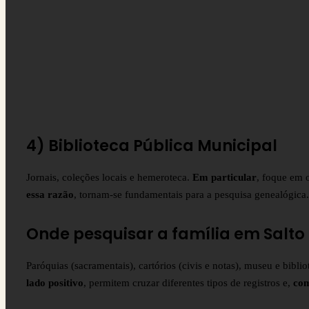
4) Biblioteca Pública Municipal
Jornais, coleções locais e hemeroteca.
Em particular
, foque em o
essa razão
, tornam-se fundamentais para a pesquisa genealógica.
Onde pesquisar a família em Salto
Paróquias (sacramentais), cartórios (civis e notas), museu e biblio
lado positivo
, permitem cruzar diferentes tipos de registros e,
com