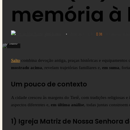
memória à b
Mila Rolim
23/08/2025
0
31
1 minuto de lei
Salto
Salto
combina devoção antiga, praças históricas e equipamentos c
mostrado acima
, revelam trajetórias familiares e,
em suma
, for
Um pouco de contexto
A cidade cresceu às margens do Tietê, com tradições religiosas e 
aspectos diferentes e,
em última análise
, todas juntas constroem
1) Igreja Matriz de Nossa Senhora 