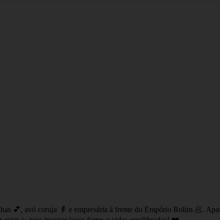
lhas 💕, avó coruja 👵 e empresária à frente do Empório Rolim 🥟. Apa
star ✨ para inspirar laços fortes e vidas equilibradas! ❤️