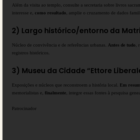
Além da visita ao templo, consulte a secretaria sobre livros sacr
interesse e,
como resultado
, amplie o cruzamento de dados famil
2) Largo histórico/entorno da Matr
Núcleo de convivência e de referências urbanas.
Antes de tudo
, 
registros históricos.
3) Museu da Cidade “Ettore Liberal
Exposições e núcleos que reconstroem a história local.
Em resu
memorialistas e,
finalmente
, integre essas fontes à pesquisa gene
Patrocinador