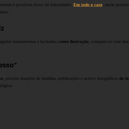
amentais e possíveis livros de irmandades.
Em todo o caso
, anote períod
iares.
iz
registre monumentos e fachadas;
como ilustração
, compare-os com ima
esso”
mo
, procure doações de famílias, publicações e acervo fotográfico;
da m
alógica.