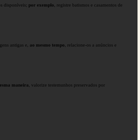
os disponíveis;
por exemplo
, registre batismos e casamentos de
gens antigas e,
ao mesmo tempo
, relacione-os a anúncios e
esma maneira
, valorize testemunhos preservados por