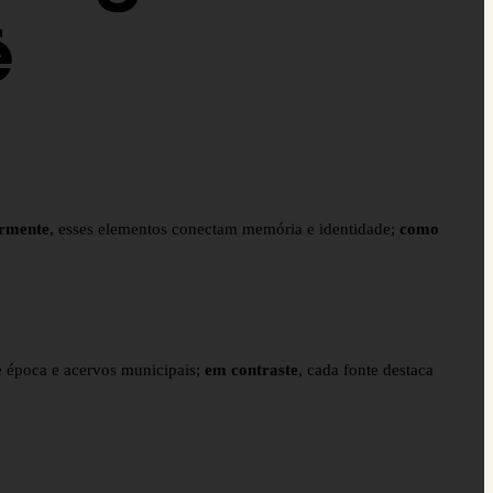
ê
armente
, esses elementos conectam memória e identidade;
como
de época e acervos municipais;
em contraste
, cada fonte destaca