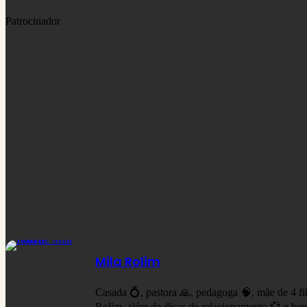
Patrocinador
Mila Rolim
Casada 💍, pastora 🙏, pedagoga 🧠, mãe de 4 fi
Rolim, além de dicas de relacionamento 💞 e bem-e