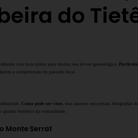
eira do Tiet
tura
ulturais com boas pistas para montar sua árvore genealógica.
Particul
talecem a compreensão do passado local.
industriais.
Como pode ser visto
, isso aparece em jornais, fotografias 
 o quadro histórico da comunidade.
do Monte Serrat