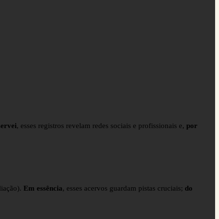
ervei
, esses registros revelam redes sociais e profissionais e,
por
liação).
Em essência
, esses acervos guardam pistas cruciais;
do