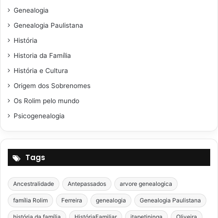
Genealogia
Genealogia Paulistana
História
Historia da Família
História e Cultura
Origem dos Sobrenomes
Os Rolim pelo mundo
Psicogenealogia
Tags
Ancestralidade
Antepassados
arvore genealogica
família Rolim
Ferreira
genealogia
Genealogia Paulistana
história da família
HistóriaFamiliar
itapetininga
Oliveira