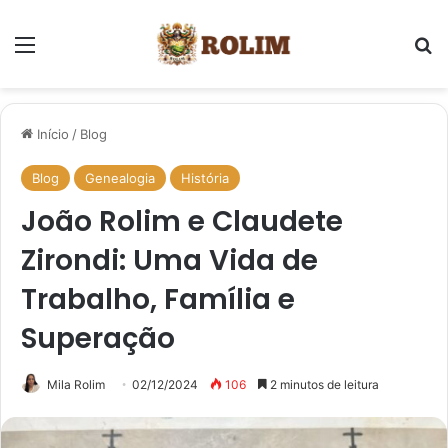
Menu
Pr
Início
/
Blog
Blog
Genealogia
História
João Rolim e Claudete
Zirondi: Uma Vida de
Trabalho, Família e
Superação
Mila Rolim
02/12/2024
106
2 minutos de leitura