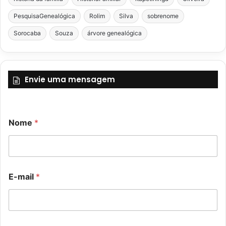
PesquisaGenealógica
Rolim
Silva
sobrenome
Sorocaba
Souza
árvore genealógica
Envie uma mensagem
Nome
*
o
E
E-mail
*
u
-
C
m
o
a
m
i
e
l