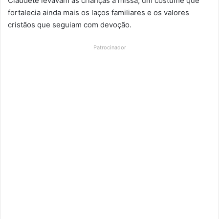
Claudete levavam as crianças à missa, um costume que
fortalecia ainda mais os laços familiares e os valores
cristãos que seguiam com devoção.
Patrocinador