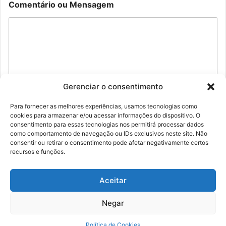
n
N
Comentário ou Mensagem
t
o
á
m
r
e
i
*
o
E
-
m
a
Gerenciar o consentimento
i
Enviar
l
Para fornecer as melhores experiências, usamos tecnologias como
cookies para armazenar e/ou acessar informações do dispositivo. O
consentimento para essas tecnologias nos permitirá processar dados
como comportamento de navegação ou IDs exclusivos neste site. Não
consentir ou retirar o consentimento pode afetar negativamente certos
recursos e funções.
© Família Rolim - Copyright 2026, Todos os direitos reservados |
Aceitar
Desenvolvido por Marcio Rolim
Eu creio em
DEUS
Negar
Política de Cookies