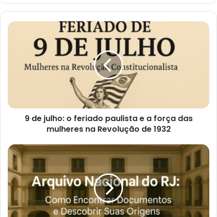
9
de
julho:
o
feriado
paulista
e
a
força
9 de julho: o feriado paulista e a força das
das
mulheres
mulheres na Revolução de 1932
na
Revolução
Como
de
Encontrar
1932
Documentos
e
Descobrir
Suas
Origens