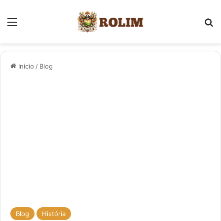
Menu
Pr
Início
/
Blog
Blog
História