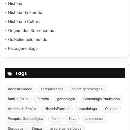
História
Historia da Família
História e Cultura
Origem dos Sobrenomes
Os Rolim pelo mundo
Psicogenealogia
Tags
Ancestralidade
Antepassados
arvore genealogica
família Rolim
Ferreira
genealogia
Genealogia Paulistana
história da família
HistóriaFamiliar
itapetininga
Oliveira
PesquisaGenealógica
Rolim
Silva
sobrenome
Sorocaba
Souza
árvore genealógica