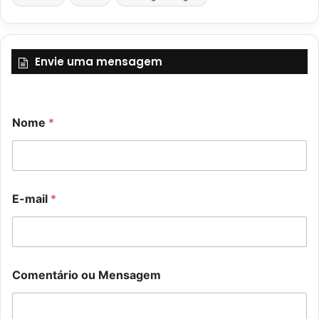
Envie uma mensagem
M
Nome
*
e
n
s
a
g
E
e
E-mail
*
-
m
m
N
a
o
i
m
l
e
N
o
Comentário ou Mensagem
o
u
m
e