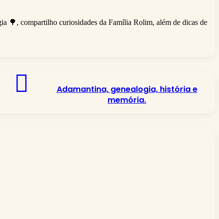
ia 🌳, compartilho curiosidades da Família Rolim, além de dicas de
Adamantina,
genealogia,
Adamantina, genealogia, história e
história
memória.
e
memória.