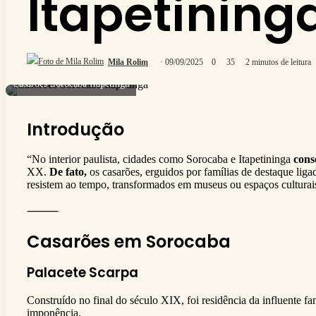
Itapetining
Mila Rolim
09/09/2025
0
35
2 minutos de leitura
Casarões Sorocaba Itapetinga
Introdução
“No interior paulista, cidades como Sorocaba e Itapetininga
con
XX.
De fato,
os casarões, erguidos por famílias de destaque liga
resistem ao tempo, transformados em museus ou espaços culturai
⸻
Casarões em Sorocaba
Palacete Scarpa
Construído no final do século XIX, foi residência da influente fa
imponência.