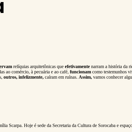
a
servam
relíquias arquitetônicas que
efetivamente
narram a história da ri
das ao comércio, à pecuária e ao café,
funcionam
como testemunhos viv
s,
outros, infelizmente,
caíram em ruínas.
Assim,
vamos conhecer algun
mília Scarpa. Hoje é sede da Secretaria da Cultura de Sorocaba e espaço 