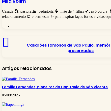
Mila Rolim
Casada 💍, pastora 🙏, pedagoga 🧠, mãe de 4 filhas 💕, avó coruja 
relacionamento 💞 e bem-estar ✨ para inspirar laços fortes e vidas equ
Website
Casarões
famosos
Casarões famosos de São Paulo, memória
de
preservadas
São
Paulo,
memória
e
Artigos relacionados
história
preservadas
Família Fernandes, pioneiros da Capitania de São Vicente
05/09/2025