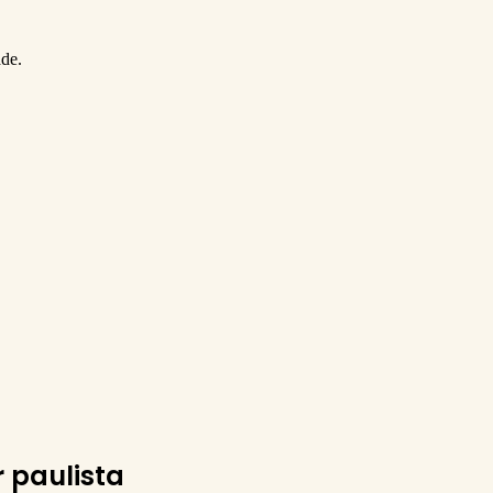
ade.
r paulista