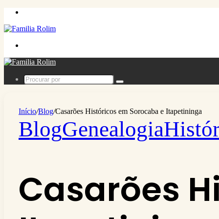
Menu
Procurar
por
Procurar
por
Início
/
Blog
/
Casarões Históricos em Sorocaba e Itapetininga
Blog
Genealogia
Histór
Casarões Hi