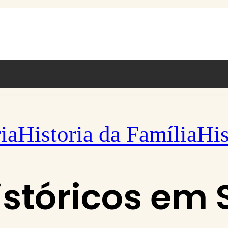
ia
Historia da Família
His
stóricos em 