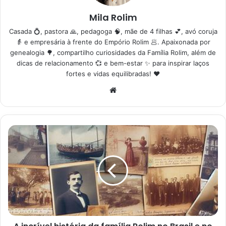
Mila Rolim
Casada 💍, pastora 🙏, pedagoga 🧠, mãe de 4 filhas 💕, avó coruja
👵 e empresária à frente do Empório Rolim 🥟. Apaixonada por
genealogia 🌳, compartilho curiosidades da Família Rolim, além de
dicas de relacionamento 💞 e bem-estar ✨ para inspirar laços
fortes e vidas equilibradas! ❤️
We
bsi
te
A
i
n
c
r
í
v
e
l
h