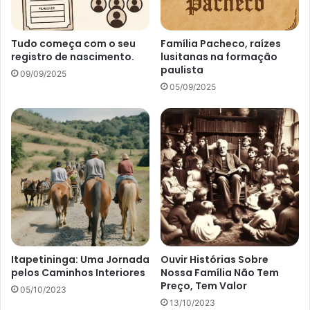
n
h
o
i
B
s
Tudo começa com o seu
Família Pacheco, raízes
r
t
registro de nascimento.
lusitanas na formação
a
paulista
ó
09/09/2025
s
r
05/09/2025
i
i
l
a
e
d
n
a
o
g
M
e
u
n
n
e
d
a
o
l
o
g
Itapetininga: Uma Jornada
Ouvir Histórias Sobre
pelos Caminhos Interiores
Nossa Família Não Tem
i
Preço, Tem Valor
a
05/10/2023
13/10/2023