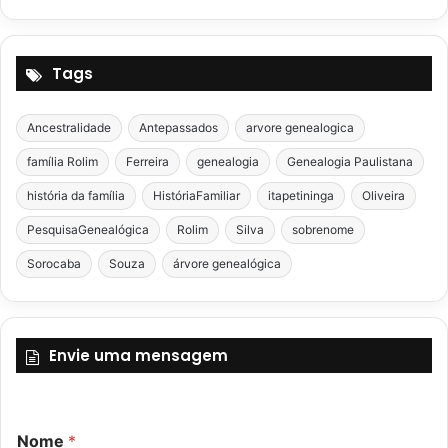
Tags
Ancestralidade
Antepassados
arvore genealogica
família Rolim
Ferreira
genealogia
Genealogia Paulistana
história da família
HistóriaFamiliar
itapetininga
Oliveira
PesquisaGenealógica
Rolim
Silva
sobrenome
Sorocaba
Souza
árvore genealógica
Envie uma mensagem
M
Nome
*
e