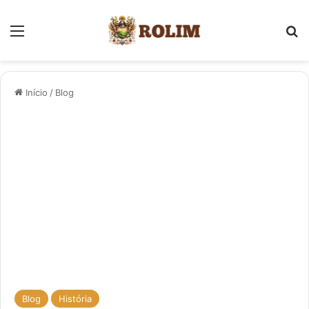
Menu
P
Início
/
Blog
Blog
História